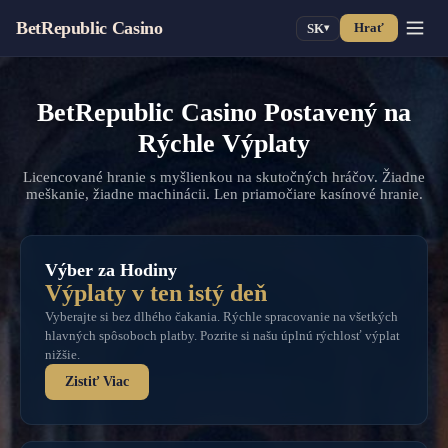
BetRepublic Casino
Hrať
SK
▾
BetRepublic Casino Postavený na
Rýchle Výplaty
Licencované hranie s myšlienkou na skutočných hráčov. Žiadne
meškanie, žiadne machinácii. Len priamočiare kasínové hranie.
Výber za Hodiny
Výplaty v ten istý deň
Vyberajte si bez dlhého čakania. Rýchle spracovanie na všetkých
hlavných spôsoboch platby. Pozrite si našu úplnú rýchlosť výplat
nižšie.
Zistiť Viac