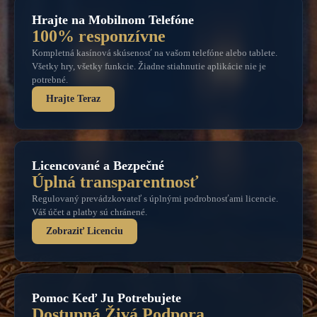
Hrajte na Mobilnom Telefóne
100% responzívne
Kompletná kasínová skúsenosť na vašom telefóne alebo tablete.
Všetky hry, všetky funkcie. Žiadne stiahnutie aplikácie nie je
potrebné.
Hrajte Teraz
Licencované a Bezpečné
Úplná transparentnosť
Regulovaný prevádzkovateľ s úplnými podrobnosťami licencie.
Váš účet a platby sú chránené.
Zobraziť Licenciu
Pomoc Keď Ju Potrebujete
Dostupná Živá Podpora