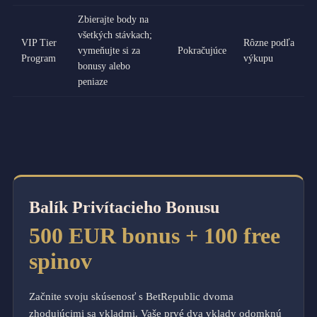
Zbierajte body na
všetkých stávkach;
VIP Tier
Rôzne podľa
vymeňujte si za
Pokračujúce
Program
výkupu
bonusy alebo
peniaze
Balík Privítacieho Bonusu
500 EUR bonus + 100 free
spinov
Začnite svoju skúsenosť s BetRepublic dvoma
zhodujúcimi sa vkladmi. Vaše prvé dva vklady odomknú