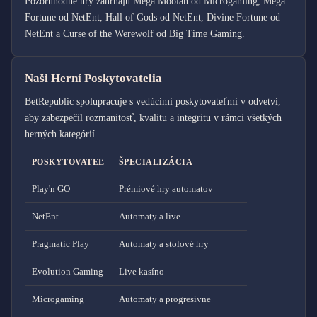
Pozoruhodné hry zahŕňajú Mega Moolah od Microgaming, Mega
Fortune od NetEnt, Hall of Gods od NetEnt, Divine Fortune od
NetEnt a Curse of the Werewolf od Big Time Gaming.
Naši Herní Poskytovatelia
BetRepublic spolupracuje s vedúcimi poskytovateľmi v odvetví,
aby zabezpečil rozmanitosť, kvalitu a integritu v rámci všetkých
herných kategórií.
POSKYTOVATEĽ
ŠPECIALIZÁCIA
Play'n GO
Prémiové hry automatov
NetEnt
Automaty a live
Pragmatic Play
Automaty a stolové hry
Evolution Gaming
Live kasíno
Microgaming
Automaty a progresívne