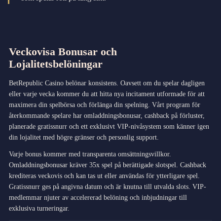
Veckovisa Bonusar och
Lojalitetsbelöningar
BetRepublic Casino belönar konsistens. Oavsett om du spelar dagligen
eller varje vecka kommer du att hitta nya incitament utformade för att
maximera din spelbörsa och förlänga din spelning. Vårt program för
återkommande spelare har omladdningsbonusar, cashback på förluster,
planerade gratissnurr och ett exklusivt VIP-nivåsystem som känner igen
din lojalitet med högre gränser och personlig support.
Varje bonus kommer med transparenta omsättningsvillkor.
Omladdningsbonusar kräver 35x spel på berättigade slotspel. Cashback
krediteras veckovis och kan tas ut eller användas för ytterligare spel.
Gratissnurr ges på angivna datum och är knutna till utvalda slots. VIP-
medlemmar njuter av accelererad belöning och inbjudningar till
exklusiva turneringar.