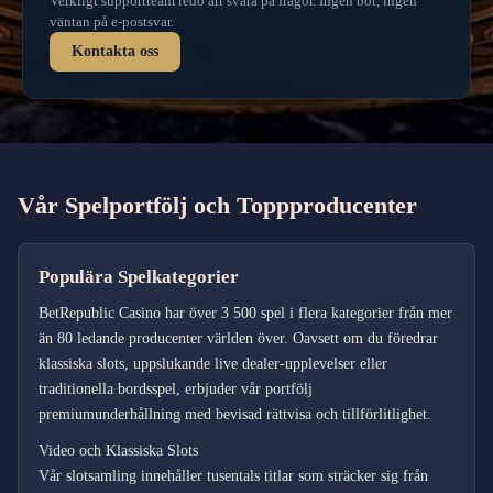
Verkligt supportteam redo att svara på frågor. Ingen bot, ingen
väntan på e-postsvar.
Kontakta oss
Vår Spelportfölj och Toppproducenter
Populära Spelkategorier
BetRepublic Casino har över 3 500 spel i flera kategorier från mer
än 80 ledande producenter världen över. Oavsett om du föredrar
klassiska slots, uppslukande live dealer-upplevelser eller
traditionella bordsspel, erbjuder vår portfölj
premiumunderhållning med bevisad rättvisa och tillförlitlighet.
Video och Klassiska Slots
Vår slotsamling innehåller tusentals titlar som sträcker sig från