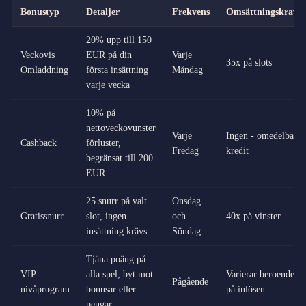
Bonustyp
Detaljer
Frekvens
Omsättningskrav
20% upp till 150
Veckovis
EUR på din
Varje
35x på slots
Omladdning
första insättning
Måndag
varje vecka
10% på
nettoveckovunster
Varje
Ingen - omedelbar
Cashback
förluster,
Fredag
kredit
begränsat till 200
EUR
25 snurr på valt
Onsdag
Gratissnurr
slot, ingen
och
40x på vinster
insättning krävs
Söndag
Tjäna poäng på
VIP-
alla spel; byt mot
Varierar beroende
Pågående
nivåprogram
bonusar eller
på inlösen
pengar